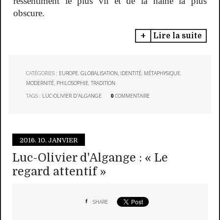
ressentiment le plus vil et de la haine la plus
obscure.
Lire la suite
CATÉGORIES :
EUROPE
,
GLOBALISATION
,
IDENTITÉ
,
MÉTAPHYSIQUE
,
MODERNITÉ
,
PHILOSOPHIE
,
TRADITION
TAGS :
LUC-OLIVIER D'ALGANGE
0
COMMENTAIRE
2016.
10. JANVIER
Luc-Olivier d'Algange : « Le
regard attentif »
SHARE