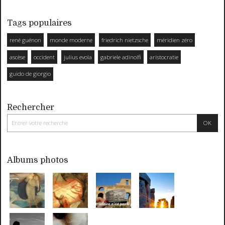
Tags populaires
rené guénon
monde moderne
friedrich nietzsche
méridien zéro
ascèse
occident
julius evola
gabriele adinolfi
aristocratie
guido de giorgio
Rechercher
Albums photos