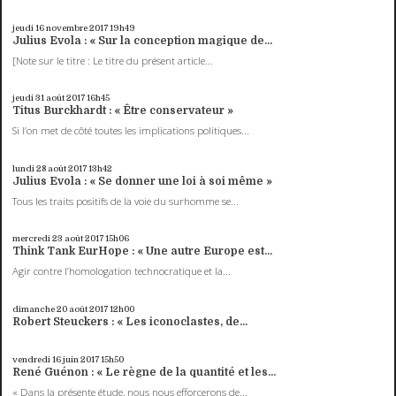
jeudi 16
novembre 2017
19h49
Julius Evola : « Sur la conception magique de...
[Note sur le titre : Le titre du présent article...
jeudi 31
août 2017
16h45
Titus Burckhardt : « Être conservateur »
Si l’on met de côté toutes les implications politiques...
lundi 28
août 2017
13h42
Julius Evola : « Se donner une loi à soi même »
Tous les traits positifs de la voie du surhomme se...
mercredi 23
août 2017
15h06
Think Tank EurHope : « Une autre Europe est...
Agir contre l’homologation technocratique et la...
dimanche 20
août 2017
12h00
Robert Steuckers : « Les iconoclastes, de...
vendredi 16
juin 2017
15h50
René Guénon : « Le règne de la quantité et les...
« Dans la présente étude, nous nous efforcerons de...