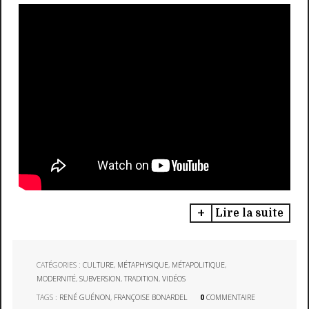
Lire la suite
CATÉGORIES :
CULTURE
,
MÉTAPHYSIQUE
,
MÉTAPOLITIQUE
,
MODERNITÉ
,
SUBVERSION
,
TRADITION
,
VIDÉOS
TAGS :
RENÉ GUÉNON
,
FRANÇOISE BONARDEL
0
COMMENTAIRE