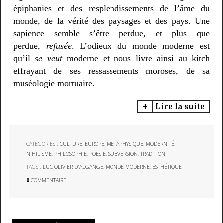
épiphanies et des resplendissements de l’âme du
monde, de la vérité des paysages et des pays. Une
sapience semble s’être perdue, et plus que
perdue,
refusée
. L’odieux du monde moderne est
qu’il
se veut
moderne et nous livre ainsi au kitch
effrayant de ses ressassements moroses, de sa
muséologie mortuaire.
Lire la suite
CATÉGORIES :
CULTURE
,
EUROPE
,
MÉTAPHYSIQUE
,
MODERNITÉ
,
NIHILISME
,
PHILOSOPHIE
,
POÉSIE
,
SUBVERSION
,
TRADITION
TAGS :
LUC-OLIVIER D'ALGANGE
,
MONDE MODERNE
,
ESTHÉTIQUE
0
COMMENTAIRE