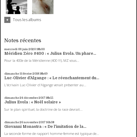
Tous les albums
Notes récentes
mercredi 03
juin 2020
18h00
Méridien Zéro #400 : « Julius Evola. Un phare...
Pour la 400e de la Méridienne (400 !!!), MZ vous...
dimanche 11
février 2018
18h49
Luc-Olivier d'Algange : « Le réenchantement du...
L'écrivain Luc-Olivier d'Algange venait présenter au...
dimanche 24
décembre 2017
18h55
Julius Evola : « Noël solaire »
Sur le plan spirituel, la doctrine de la race devrait...
dimanche 26
novembre 2017
16h08
Giovanni Monastra : « De l'imitation de la...
La seconde forme de rapport homme-femme est typique de...