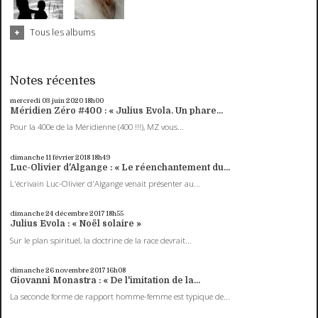
Tous les albums
Notes récentes
mercredi 03
juin 2020
18h00
Méridien Zéro #400 : « Julius Evola. Un phare...
Pour la 400e de la Méridienne (400 !!!), MZ vous...
dimanche 11
février 2018
18h49
Luc-Olivier d'Algange : « Le réenchantement du...
L'écrivain Luc-Olivier d'Algange venait présenter au...
dimanche 24
décembre 2017
18h55
Julius Evola : « Noël solaire »
Sur le plan spirituel, la doctrine de la race devrait...
dimanche 26
novembre 2017
16h08
Giovanni Monastra : « De l'imitation de la...
La seconde forme de rapport homme-femme est typique de...