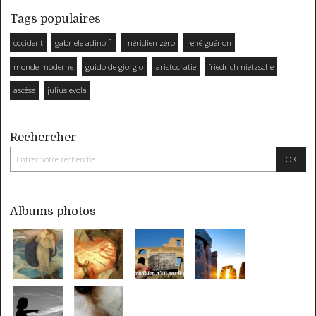
Tags populaires
occident
gabriele adinolfi
méridien zéro
rené guénon
monde moderne
guido de giorgio
aristocratie
friedrich nietzsche
ascèse
julius evola
Rechercher
Albums photos