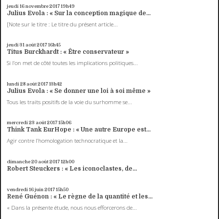
jeudi 16
novembre 2017
19h49
Julius Evola : « Sur la conception magique de...
[Note sur le titre : Le titre du présent article...
jeudi 31
août 2017
16h45
Titus Burckhardt : « Être conservateur »
Si l’on met de côté toutes les implications politiques...
lundi 28
août 2017
13h42
Julius Evola : « Se donner une loi à soi même »
Tous les traits positifs de la voie du surhomme se...
mercredi 23
août 2017
15h06
Think Tank EurHope : « Une autre Europe est...
Agir contre l’homologation technocratique et la...
dimanche 20
août 2017
12h00
Robert Steuckers : « Les iconoclastes, de...
vendredi 16
juin 2017
15h50
René Guénon : « Le règne de la quantité et les...
« Dans la présente étude, nous nous efforcerons de...