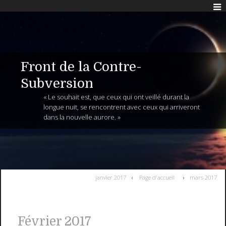
Front de la Contre-
Subversion
« Le souhait est, que ceux qui ont veillé durant la
longue nuit, se rencontrent avec ceux qui arriveront
dans la nouvelle aurore. »
janvier 2017
Page d'accueil
mars 2017
Février 2017