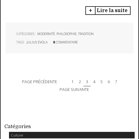
Lire la suite
CATÉGORIES :
MODERNITÉ
,
PHILOSOPHIE
,
TRADITION
TAGS :
JULIUS EVOLA
0
COMMENTAIRE
PAGE PRÉCÉDENTE
1
2
3
4
5
6
7
PAGE SUIVANTE
Catégories
Culture