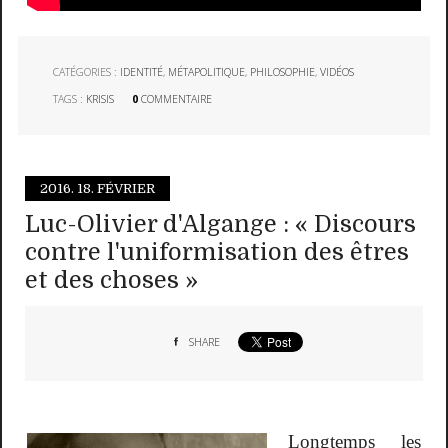
CATÉGORIES :
IDENTITÉ
,
MÉTAPOLITIQUE
,
PHILOSOPHIE
,
VIDÉOS
TAGS :
KRISIS
0
COMMENTAIRE
2016.
18. FÉVRIER
Luc-Olivier d'Algange : « Discours
contre l'uniformisation des êtres
et des choses »
SHARE
Longtemps les