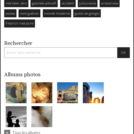
méridien zéro
gabriele adinolfi
occident
julius evola
aristocratie
ascèse
rené guénon
monde moderne
guido de giorgio
friedrich nietzsche
Rechercher
Albums photos
Tous les albums