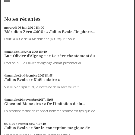
Notes récentes
mercredi 03
juin 2020
18h00
Méridien Zéro #400 : « Julius Evola. Un phare...
Pour la 400e de la Méridienne (400 !!!), MZ vous...
dimanche 11
février 2018
18h49
Luc-Olivier d'Algange : « Le réenchantement du...
L'écrivain Luc-Olivier d'Algange venait présenter au...
dimanche 24
décembre 2017
18h55
Julius Evola : « Noël solaire »
Sur le plan spirituel, la doctrine de la race devrait...
dimanche 26
novembre 2017
16h08
Giovanni Monastra : « De l'imitation de la...
La seconde forme de rapport homme-femme est typique de...
jeudi 16
novembre 2017
19h49
Julius Evola : « Sur la conception magique de...
[Note sur le titre : Le titre du présent article...