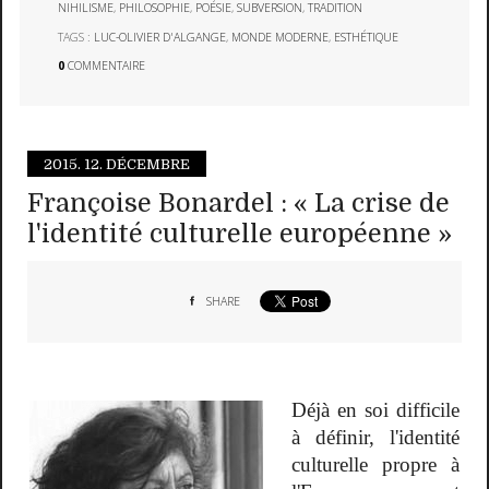
NIHILISME
,
PHILOSOPHIE
,
POÉSIE
,
SUBVERSION
,
TRADITION
TAGS :
LUC-OLIVIER D'ALGANGE
,
MONDE MODERNE
,
ESTHÉTIQUE
0
COMMENTAIRE
2015.
12. DÉCEMBRE
Françoise Bonardel : « La crise de
l'identité culturelle européenne »
SHARE
Déjà en soi difficile
à définir, l'identité
culturelle propre à