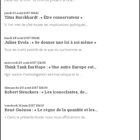
jeudi 31
août 2017
16h45
Titus Burckhardt : « Être conservateur »
Si l’on met de côté toutes les implications politiques...
lundi 28
août 2017
13h42
Julius Evola : « Se donner une loi à soi même »
Tous les traits positifs de la voie du surhomme se...
mercredi 23
août 2017
15h06
Think Tank EurHope : « Une autre Europe est...
Agir contre l’homologation technocratique et la...
dimanche 20
août 2017
12h00
Robert Steuckers : « Les iconoclastes, de...
vendredi 16
juin 2017
15h50
René Guénon : « Le règne de la quantité et les...
« Dans la présente étude, nous nous efforcerons de...