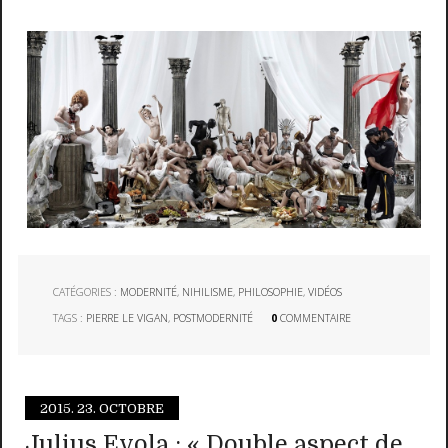
CATÉGORIES :
MODERNITÉ
,
NIHILISME
,
PHILOSOPHIE
,
VIDÉOS
TAGS :
PIERRE LE VIGAN
,
POSTMODERNITÉ
0
COMMENTAIRE
2015.
23. OCTOBRE
Julius Evola : « Double aspect de