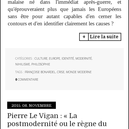
malaise né dans l'immédiat après-guerre, et
qu'éprouveraient plus que jamais les Européens
sans être pour autant capables d'en cerner les
contours et d'en identifier clairement les causes ?
Lire la suite
CATÉGORIES :
CULTURE
,
EUROPE
,
IDENTITÉ
,
MODERNITÉ
,
NIHILISME
,
PHILOSOPHIE
TAGS :
FRANÇOISE BONARDEL
,
CRISE
,
MONDE MODERNE
0
COMMENTAIRE
2015.
08. NOVEMBRE
Pierre Le Vigan : « La
postmodernité ou le règne du