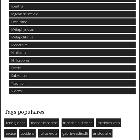
Identité
Ingénierie sociale
Localisme
Métaphysique
Métapolitique
Modernité
Nihilisme
Philosophie
Poésie
Subversion
Tradition
Vidéos
Tags populaires
rené guénon
monde moderne
friedrich nietzsche
méridien zéro
ascèse
occident
julius evola
gabriele adinolfi
aristocratie