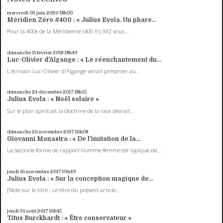
mercredi 03
juin 2020
18h00
Méridien Zéro #400 : « Julius Evola. Un phare...
Pour la 400e de la Méridienne (400 !!!), MZ vous...
dimanche 11
février 2018
18h49
Luc-Olivier d'Algange : « Le réenchantement du...
L'écrivain Luc-Olivier d'Algange venait présenter au...
dimanche 24
décembre 2017
18h55
Julius Evola : « Noël solaire »
Sur le plan spirituel, la doctrine de la race devrait...
dimanche 26
novembre 2017
16h08
Giovanni Monastra : « De l'imitation de la...
La seconde forme de rapport homme-femme est typique de...
jeudi 16
novembre 2017
19h49
Julius Evola : « Sur la conception magique de...
[Note sur le titre : Le titre du présent article...
jeudi 31
août 2017
16h45
Titus Burckhardt : « Être conservateur »