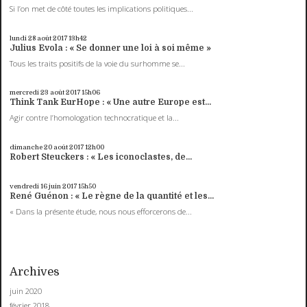
Si l’on met de côté toutes les implications politiques...
lundi 28
août 2017
13h42
Julius Evola : « Se donner une loi à soi même »
Tous les traits positifs de la voie du surhomme se...
mercredi 23
août 2017
15h06
Think Tank EurHope : « Une autre Europe est...
Agir contre l’homologation technocratique et la...
dimanche 20
août 2017
12h00
Robert Steuckers : « Les iconoclastes, de...
vendredi 16
juin 2017
15h50
René Guénon : « Le règne de la quantité et les...
« Dans la présente étude, nous nous efforcerons de...
Archives
juin 2020
février 2018