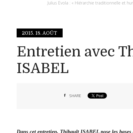
Julius Evola : « Hiérarchie traditionnelle e
2015.
18. AOÛT
Entretien avec T
ISABEL
SHARE
Dans cet entretien, Thibault ISABEL pose les bases 