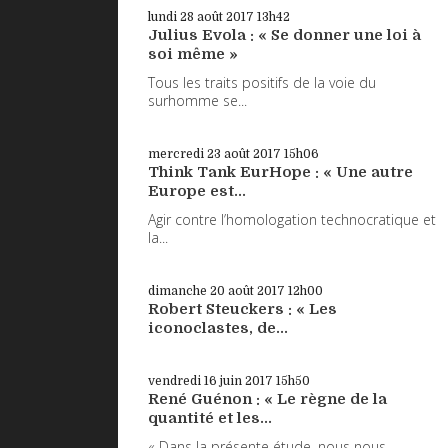
lundi 28
août 2017
13h42
Julius Evola : « Se donner une loi à
soi même »
Tous les traits positifs de la voie du
surhomme se...
mercredi 23
août 2017
15h06
Think Tank EurHope : « Une autre
Europe est...
Agir contre l’homologation technocratique et
la...
dimanche 20
août 2017
12h00
Robert Steuckers : « Les
iconoclastes, de...
vendredi 16
juin 2017
15h50
René Guénon : « Le règne de la
quantité et les...
« Dans la présente étude, nous nous