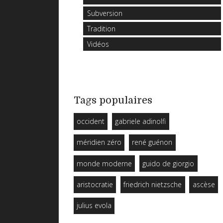
Subversion
Tradition
Vidéos
Tags populaires
occident
gabriele adinolfi
méridien zéro
rené guénon
monde moderne
guido de giorgio
aristocratie
friedrich nietzsche
ascèse
julius evola