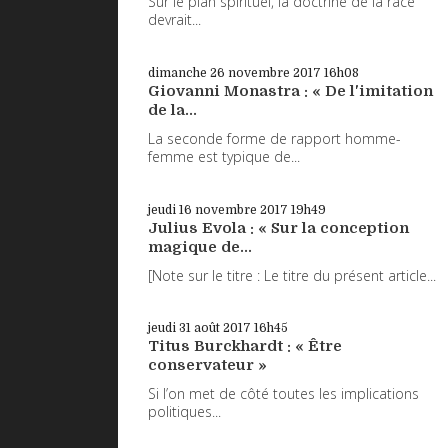
Sur le plan spirituel, la doctrine de la race
devrait...
dimanche 26
novembre 2017
16h08
Giovanni Monastra : « De l'imitation
de la...
La seconde forme de rapport homme-
femme est typique de...
jeudi 16
novembre 2017
19h49
Julius Evola : « Sur la conception
magique de...
[Note sur le titre : Le titre du présent article...
jeudi 31
août 2017
16h45
Titus Burckhardt : « Être
conservateur »
Si l’on met de côté toutes les implications
politiques...