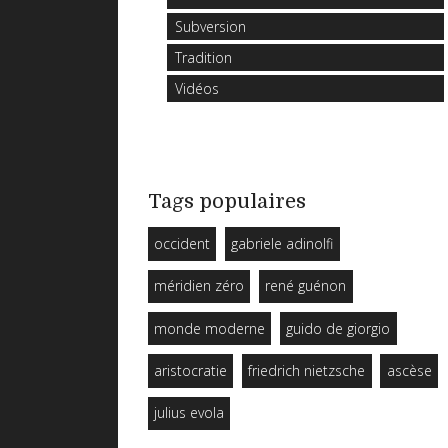
Subversion
Tradition
Vidéos
Tags populaires
occident
gabriele adinolfi
méridien zéro
rené guénon
monde moderne
guido de giorgio
aristocratie
friedrich nietzsche
ascèse
julius evola