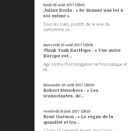
lundi 28
août 2017
13h42
Julius Evola : « Se donner une loi à
soi même »
Tous les traits positifs de la voie du
surhomme se...
mercredi 23
août 2017
15h06
Think Tank EurHope : « Une autre
Europe est...
Agir contre l’homologation technocratique et
la...
dimanche 20
août 2017
12h00
Robert Steuckers : « Les
iconoclastes, de...
vendredi 16
juin 2017
15h50
René Guénon : « Le règne de la
quantité et les...
« Dans la présente étude, nous nous