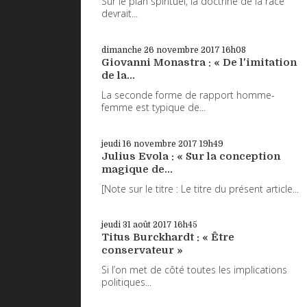
Sur le plan spirituel, la doctrine de la race
devrait...
dimanche 26
novembre 2017
16h08
Giovanni Monastra : « De l'imitation
de la...
La seconde forme de rapport homme-
femme est typique de...
jeudi 16
novembre 2017
19h49
Julius Evola : « Sur la conception
magique de...
[Note sur le titre : Le titre du présent article...
jeudi 31
août 2017
16h45
Titus Burckhardt : « Être
conservateur »
Si l’on met de côté toutes les implications
politiques...