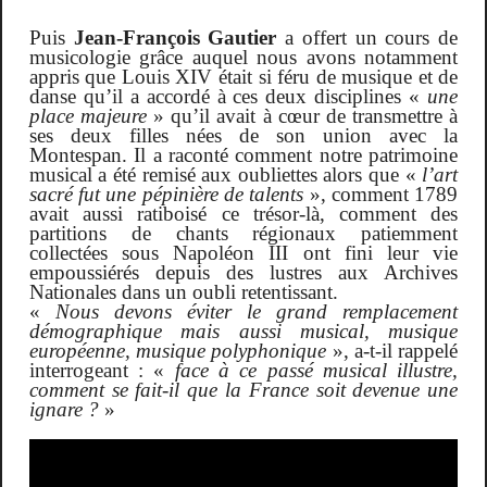
Puis
Jean-François Gautier
a offert un cours de
musicologie grâce auquel nous avons notamment
appris que Louis
XIV
était si féru de musique et de
danse qu’il a accordé à ces deux disciplines «
une
place majeure
» qu’il avait à cœur de transmettre à
ses deux filles nées de son union avec la
Montespan. Il a raconté comment notre patrimoine
musical a été remisé aux oubliettes alors que «
l’art
sacré fut une pépinière de talents
», comment 1789
avait aussi ratiboisé ce trésor-là, comment des
partitions de chants régionaux patiemment
collectées sous Napoléon
III
ont fini leur vie
empoussiérés depuis des lustres aux Archives
Nationales dans un oubli retentissant.
«
Nous devons éviter le grand remplacement
démographique mais aussi musical, musique
européenne, musique polyphonique
», a-t-il rappelé
interrogeant : «
face à ce passé musical illustre,
comment se fait-il que la France soit devenue une
ignare ?
»