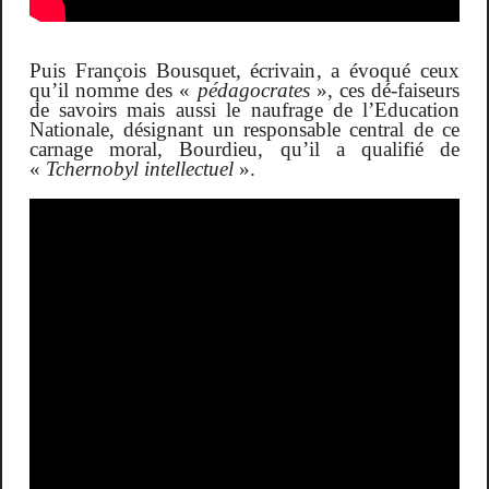
Puis François Bousquet, écrivain, a évoqué ceux
qu’il nomme des «
pédagocrates
», ces dé-faiseurs
de savoirs mais aussi le naufrage de l’Education
Nationale, désignant un responsable central de ce
carnage moral, Bourdieu, qu’il a qualifié de
«
Tchernobyl intellectuel
».