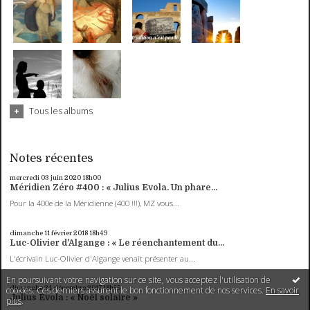
Tous les albums
Notes récentes
mercredi 03
juin 2020
18h00
Méridien Zéro #400 : « Julius Evola. Un phare...
Pour la 400e de la Méridienne (400 !!!), MZ vous...
dimanche 11
février 2018
18h49
Luc-Olivier d'Algange : « Le réenchantement du...
L'écrivain Luc-Olivier d'Algange venait présenter au...
En poursuivant votre navigation sur ce site, vous acceptez l'utilisation de
dimanche 24
décembre 2017
18h55
cookies. Ces derniers assurent le bon fonctionnement de nos services.
En savoir
Julius Evola : « Noël solaire »
plus
.