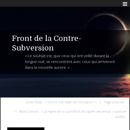
Front de la Contre-
Subversion
« Le souhait est, que ceux qui ont veillé durant la
longue nuit, se rencontrent avec ceux qui arriveront
dans la nouvelle aurore. »
Julius Evola : « Y a-t-il une “idée” de l'Occident ? »
Page d'accueil
René Guénon : « Le règne de la quantité et les signes des temps » (Lecture
audio)