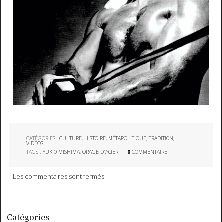
CATÉGORIES :
CULTURE
,
HISTOIRE
,
MÉTAPOLITIQUE
,
TRADITION
,
VIDÉOS
TAGS :
YUKIO MISHIMA
,
ORAGE D'ACIER
0
COMMENTAIRE
Les commentaires sont fermés.
Catégories