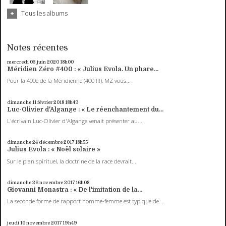
Tous les albums
Notes récentes
mercredi 03
juin 2020
18h00
Méridien Zéro #400 : « Julius Evola. Un phare...
Pour la 400e de la Méridienne (400 !!!), MZ vous...
dimanche 11
février 2018
18h49
Luc-Olivier d'Algange : « Le réenchantement du...
L'écrivain Luc-Olivier d'Algange venait présenter au...
dimanche 24
décembre 2017
18h55
Julius Evola : « Noël solaire »
Sur le plan spirituel, la doctrine de la race devrait...
dimanche 26
novembre 2017
16h08
Giovanni Monastra : « De l'imitation de la...
La seconde forme de rapport homme-femme est typique de...
jeudi 16
novembre 2017
19h49