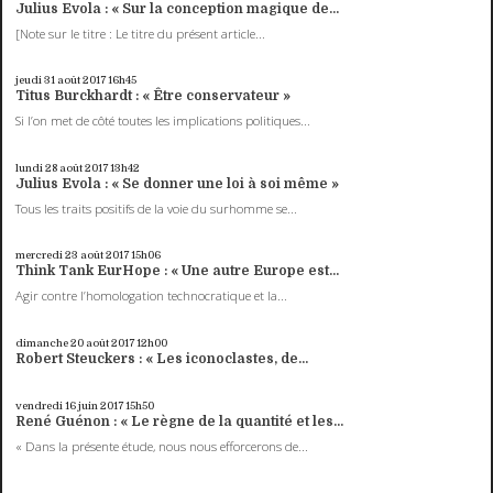
Julius Evola : « Sur la conception magique de...
[Note sur le titre : Le titre du présent article...
jeudi 31
août 2017
16h45
Titus Burckhardt : « Être conservateur »
Si l’on met de côté toutes les implications politiques...
lundi 28
août 2017
13h42
Julius Evola : « Se donner une loi à soi même »
Tous les traits positifs de la voie du surhomme se...
mercredi 23
août 2017
15h06
Think Tank EurHope : « Une autre Europe est...
Agir contre l’homologation technocratique et la...
dimanche 20
août 2017
12h00
Robert Steuckers : « Les iconoclastes, de...
vendredi 16
juin 2017
15h50
René Guénon : « Le règne de la quantité et les...
« Dans la présente étude, nous nous efforcerons de...