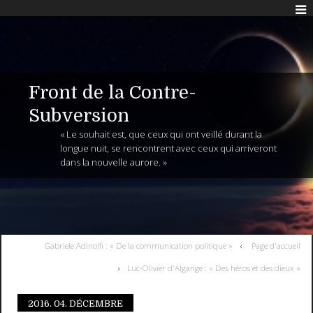
Front de la Contre-
Subversion
« Le souhait est, que ceux qui ont veillé durant la
longue nuit, se rencontrent avec ceux qui arriveront
dans la nouvelle aurore. »
Gabriele Adinolfi : « De la communication politique »
Page d'accueil
Luc-Olivier d'Algange : « Des héros et des dieux »
2016.
04. DÉCEMBRE