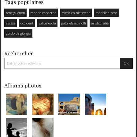
Tags populaires
rené guénon
monde moderne
friedrich nietzsche
méridien zéro
ascèse
occident
julius evola
gabriele adinolfi
aristocratie
guido de giorgio
Rechercher
Albums photos