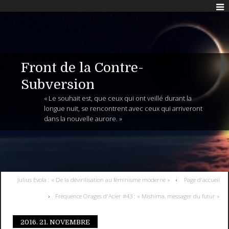
Front de la Contre-
Subversion
« Le souhait est, que ceux qui ont veillé durant la
longue nuit, se rencontrent avec ceux qui arriveront
dans la nouvelle aurore. »
Julius Evola : « De la dévirilisation au féminisme moderne »
Page d'accueil
Fréquence Orages d'Acier #43 : « Mishima, messager du futur »
2016.
21. NOVEMBRE