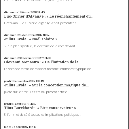
dimanche 11
février 2018
18h49
Luc-Olivier d'Algange : « Le réenchantement du...
L'écrivain Luc-Olivier d'Algange venait présenter au...
dimanche 24
décembre 2017
18h55
Julius Evola : « Noël solaire »
Sur le plan spirituel, la doctrine de la race devrait...
dimanche 26
novembre 2017
16h08
Giovanni Monastra : « De l'imitation de la...
La seconde forme de rapport homme-femme est typique de...
jeudi 16
novembre 2017
19h49
Julius Evola : « Sur la conception magique de...
[Note sur le titre : Le titre du présent article...
jeudi 31
août 2017
16h45
Titus Burckhardt : « Être conservateur »
Si l’on met de côté toutes les implications politiques...
lundi 28
août 2017
13h42