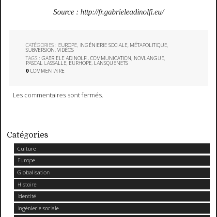
Source : http://fr.gabrieleadinolfi.eu/
CATÉGORIES :
EUROPE
,
INGÉNIERIE SOCIALE
,
MÉTAPOLITIQUE
,
SUBVERSION
,
VIDÉOS
TAGS :
GABRIELE ADINOLFI
,
COMMUNICATION
,
NOVLANGUE
,
PASCAL LASSALLE
,
EURHOPE
,
LANSQUENETS
0
COMMENTAIRE
Les commentaires sont fermés.
Catégories
Culture
Europe
Globalisation
Histoire
Identité
Ingénierie sociale