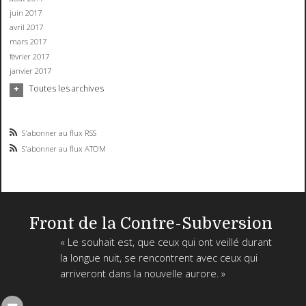
juin 2017
avril 2017
mars 2017
février 2017
janvier 2017
Toutes les archives
S'abonner au flux RSS
S'abonner au flux ATOM
Front de la Contre-Subversion
« Le souhait est, que ceux qui ont veillé durant
la longue nuit, se rencontrent avec ceux qui
arriveront dans la nouvelle aurore. »