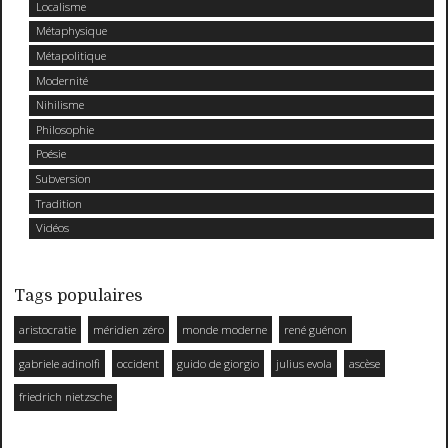
Localisme
Métaphysique
Métapolitique
Modernité
Nihilisme
Philosophie
Poésie
Subversion
Tradition
Vidéos
Tags populaires
aristocratie
méridien zéro
monde moderne
rené guénon
gabriele adinolfi
occident
guido de giorgio
julius evola
ascèse
friedrich nietzsche