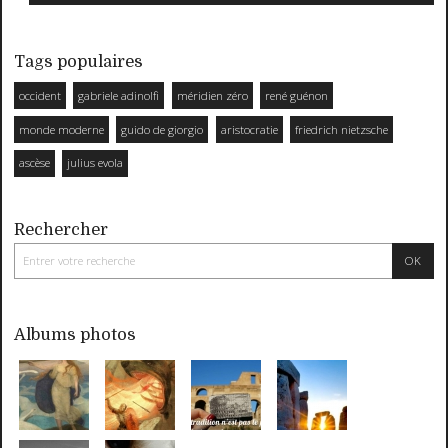
Tags populaires
occident
gabriele adinolfi
méridien zéro
rené guénon
monde moderne
guido de giorgio
aristocratie
friedrich nietzsche
ascèse
julius evola
Rechercher
Albums photos