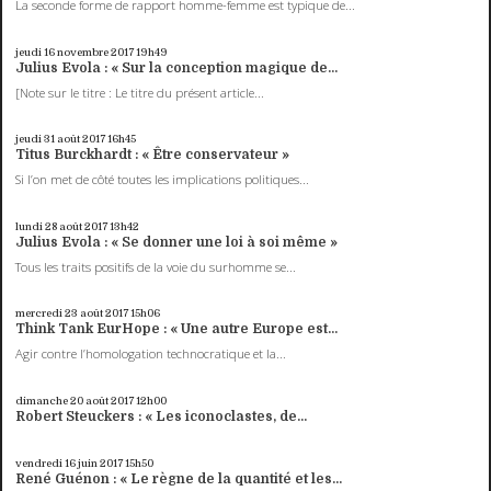
La seconde forme de rapport homme-femme est typique de...
jeudi 16
novembre 2017
19h49
Julius Evola : « Sur la conception magique de...
[Note sur le titre : Le titre du présent article...
jeudi 31
août 2017
16h45
Titus Burckhardt : « Être conservateur »
Si l’on met de côté toutes les implications politiques...
lundi 28
août 2017
13h42
Julius Evola : « Se donner une loi à soi même »
Tous les traits positifs de la voie du surhomme se...
mercredi 23
août 2017
15h06
Think Tank EurHope : « Une autre Europe est...
Agir contre l’homologation technocratique et la...
dimanche 20
août 2017
12h00
Robert Steuckers : « Les iconoclastes, de...
vendredi 16
juin 2017
15h50
René Guénon : « Le règne de la quantité et les...