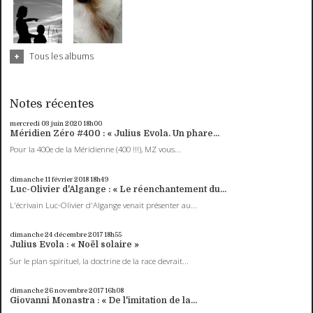
Tous les albums
Notes récentes
mercredi 03
juin 2020
18h00
Méridien Zéro #400 : « Julius Evola. Un phare...
Pour la 400e de la Méridienne (400 !!!), MZ vous...
dimanche 11
février 2018
18h49
Luc-Olivier d'Algange : « Le réenchantement du...
L'écrivain Luc-Olivier d'Algange venait présenter au...
dimanche 24
décembre 2017
18h55
Julius Evola : « Noël solaire »
Sur le plan spirituel, la doctrine de la race devrait...
dimanche 26
novembre 2017
16h08
Giovanni Monastra : « De l'imitation de la...