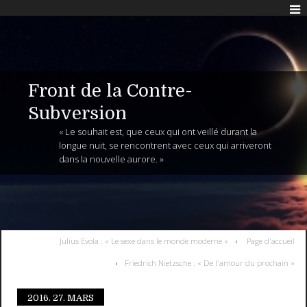
Front de la Contre-
Subversion
« Le souhait est, que ceux qui ont veillé durant la
longue nuit, se rencontrent avec ceux qui arriveront
dans la nouvelle aurore. »
Julius Evola : « Le sexe dans le monde moderne »
Page d'accueil
Friedrich Nietzsche : « De l'amour du prochain »
2016.
27. MARS