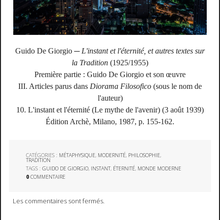
Guido De Giorgio ─
L'instant et l'éternité, et autres textes sur
la Tradition
(1925/1955)
Première partie : Guido De Giorgio et son œuvre
III. Articles parus dans
Diorama Filosofico
(sous le nom de
l'auteur)
10. L'instant et l'éternité (Le mythe de l'avenir) (3 août 1939)
Édition Archè, Milano, 1987, p. 155-162.
CATÉGORIES :
MÉTAPHYSIQUE
,
MODERNITÉ
,
PHILOSOPHIE
,
TRADITION
TAGS :
GUIDO DE GIORGIO
,
INSTANT
,
ÉTERNITÉ
,
MONDE MODERNE
0
COMMENTAIRE
Les commentaires sont fermés.