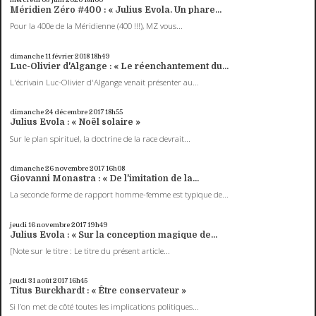
Méridien Zéro #400 : « Julius Evola. Un phare...
Pour la 400e de la Méridienne (400 !!!), MZ vous...
dimanche 11
février 2018
18h49
Luc-Olivier d'Algange : « Le réenchantement du...
L'écrivain Luc-Olivier d'Algange venait présenter au...
dimanche 24
décembre 2017
18h55
Julius Evola : « Noël solaire »
Sur le plan spirituel, la doctrine de la race devrait...
dimanche 26
novembre 2017
16h08
Giovanni Monastra : « De l'imitation de la...
La seconde forme de rapport homme-femme est typique de...
jeudi 16
novembre 2017
19h49
Julius Evola : « Sur la conception magique de...
[Note sur le titre : Le titre du présent article...
jeudi 31
août 2017
16h45
Titus Burckhardt : « Être conservateur »
Si l’on met de côté toutes les implications politiques...