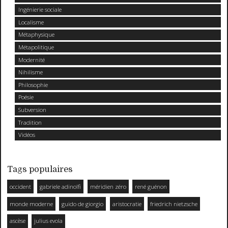
Ingénierie sociale
Localisme
Métaphysique
Métapolitique
Modernité
Nihilisme
Philosophie
Poésie
Subversion
Tradition
Vidéos
Tags populaires
occident
gabriele adinolfi
méridien zéro
rené guénon
monde moderne
guido de giorgio
aristocratie
friedrich nietzsche
ascèse
julius evola