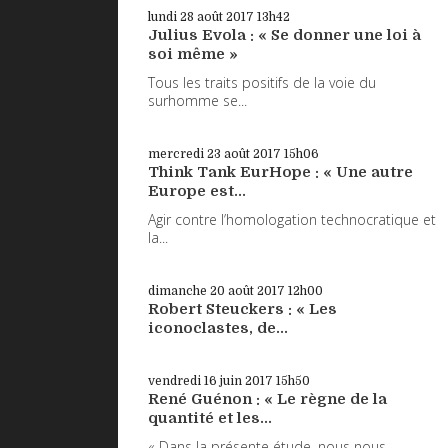
lundi 28
août 2017
13h42
Julius Evola : « Se donner une loi à
soi même »
Tous les traits positifs de la voie du
surhomme se...
mercredi 23
août 2017
15h06
Think Tank EurHope : « Une autre
Europe est...
Agir contre l’homologation technocratique et
la...
dimanche 20
août 2017
12h00
Robert Steuckers : « Les
iconoclastes, de...
vendredi 16
juin 2017
15h50
René Guénon : « Le règne de la
quantité et les...
« Dans la présente étude, nous nous