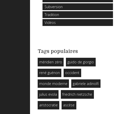
Subversion
Tradition
Vidéos
Tags populaires
méridien zéro
guido de giorgio
rené guénon
occident
monde moderne
gabriele adinolfi
julius evola
friedrich nietzsche
aristocratie
ascèse