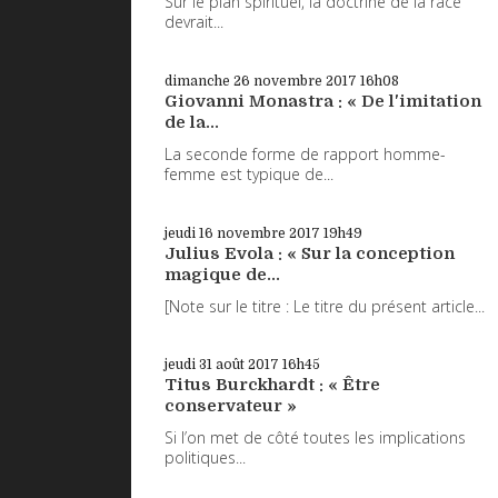
Sur le plan spirituel, la doctrine de la race
devrait...
dimanche 26
novembre 2017
16h08
Giovanni Monastra : « De l'imitation
de la...
La seconde forme de rapport homme-
femme est typique de...
jeudi 16
novembre 2017
19h49
Julius Evola : « Sur la conception
magique de...
[Note sur le titre : Le titre du présent article...
jeudi 31
août 2017
16h45
Titus Burckhardt : « Être
conservateur »
Si l’on met de côté toutes les implications
politiques...