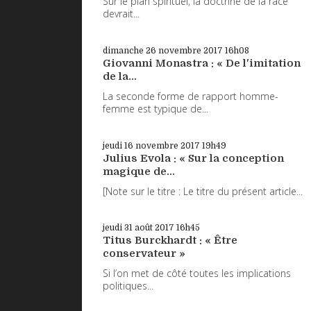
Sur le plan spirituel, la doctrine de la race
devrait...
dimanche 26
novembre 2017
16h08
Giovanni Monastra : « De l'imitation
de la...
La seconde forme de rapport homme-
femme est typique de...
jeudi 16
novembre 2017
19h49
Julius Evola : « Sur la conception
magique de...
[Note sur le titre : Le titre du présent article...
jeudi 31
août 2017
16h45
Titus Burckhardt : « Être
conservateur »
Si l’on met de côté toutes les implications
politiques...