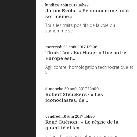
lundi 28
août 2017
13h42
Julius Evola : « Se donner une loi à
soi même »
Tous les traits positifs de la voie du
surhomme se...
mercredi 23
août 2017
15h06
Think Tank EurHope : « Une autre
Europe est...
Agir contre l’homologation technocratique et
la...
dimanche 20
août 2017
12h00
Robert Steuckers : « Les
iconoclastes, de...
vendredi 16
juin 2017
15h50
René Guénon : « Le règne de la
quantité et les...
« Dans la présente étude, nous nous