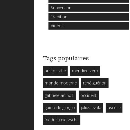
Subversion
Tradition
Vidéos
Tags populaires
aristocratie
méridien zéro
monde moderne
rené guénon
gabriele adinolfi
occident
guido de giorgio
julius evola
ascèse
friedrich nietzsche