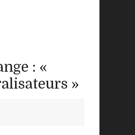
ange : «
alisateurs »