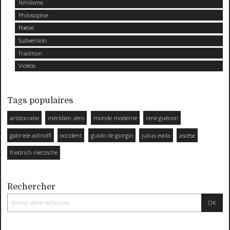
Nihilisme
Philosophie
Poésie
Subversion
Tradition
Vidéos
Tags populaires
aristocratie
méridien zéro
monde moderne
rené guénon
gabriele adinolfi
occident
guido de giorgio
julius evola
ascèse
friedrich nietzsche
Rechercher