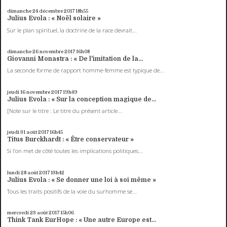
dimanche 24
décembre 2017
18h55
Julius Evola : « Noël solaire »
Sur le plan spirituel, la doctrine de la race devrait...
dimanche 26
novembre 2017
16h08
Giovanni Monastra : « De l'imitation de la...
La seconde forme de rapport homme-femme est typique de...
jeudi 16
novembre 2017
19h49
Julius Evola : « Sur la conception magique de...
[Note sur le titre : Le titre du présent article...
jeudi 31
août 2017
16h45
Titus Burckhardt : « Être conservateur »
Si l’on met de côté toutes les implications politiques...
lundi 28
août 2017
13h42
Julius Evola : « Se donner une loi à soi même »
Tous les traits positifs de la voie du surhomme se...
mercredi 23
août 2017
15h06
Think Tank EurHope : « Une autre Europe est...