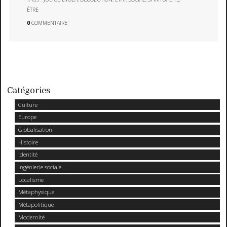
ÊTRE
0
COMMENTAIRE
Catégories
Culture
Europe
Globalisation
Histoire
Identité
Ingénierie sociale
Localisme
Métaphysique
Métapolitique
Modernité