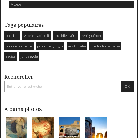
Vidéos
Tags populaires
occident
gabriele adinolfi
méridien zéro
rené guénon
monde moderne
guido de giorgio
aristocratie
friedrich nietzsche
ascèse
julius evola
Rechercher
Albums photos