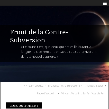
Front de la Contre-
Subversion
« Le souhait est, que ceux qui ont veillé durant la
longue nuit, se rencontrent avec ceux qui arriveront
dans la nouvelle aurore. »
« Ni Lampedusa, ni Bruxelles : être Européen ! » – (Institut Iliade)
Page d'accueil
Vincent Vauclin : Surfer l’Âge de Fer
2015.
08. JUILLET