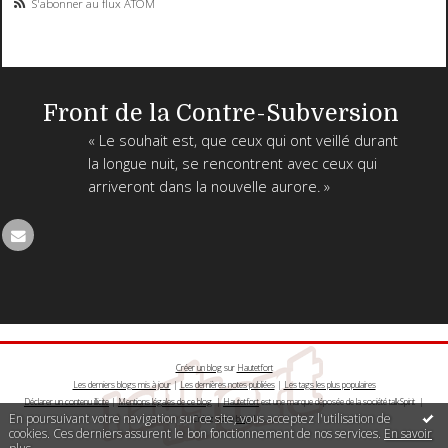
S'abonner au flux ATOM
Front de la Contre-Subversion
« Le souhait est, que ceux qui ont veillé durant
la longue nuit, se rencontrent avec ceux qui
arriveront dans la nouvelle aurore. »
Créer un blog
sur
Hautetfort
Les derniers blogs mis à jour
|
Les dernières notes publiées
|
Les tags les plus populaires
Déclarer un contenu illicite
|
Mentions légales de ce blog
|
Hautetfort
est une marque déposée de la société talkSpirit |
En poursuivant votre navigation sur ce site, vous acceptez l'utilisation de
Créez votre
blog
!
cookies. Ces derniers assurent le bon fonctionnement de nos services.
En savoir