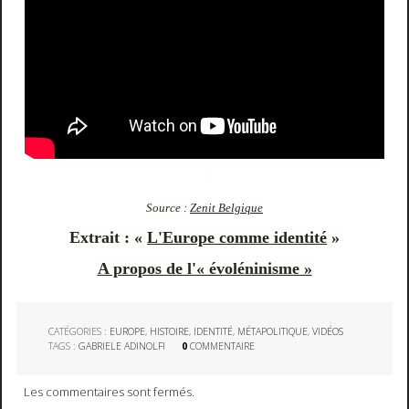
Source :
Zenit Belgique
Extrait : «
L'Europe comme identité
»
A propos de l'« évoléninisme »
CATÉGORIES :
EUROPE
,
HISTOIRE
,
IDENTITÉ
,
MÉTAPOLITIQUE
,
VIDÉOS
TAGS :
GABRIELE ADINOLFI
0
COMMENTAIRE
Les commentaires sont fermés.