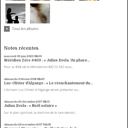
Tous les albums
Notes récentes
mercredi 03
juin 2020
18h00
Méridien Zéro #400 : « Julius Evola. Un phare...
Pour la 400e de la Méridienne (400 !!!), MZ vous...
dimanche 11
février 2018
18h49
Luc-Olivier d'Algange : « Le réenchantement du...
L'écrivain Luc-Olivier d'Algange venait présenter au...
dimanche 24
décembre 2017
18h55
Julius Evola : « Noël solaire »
Sur le plan spirituel, la doctrine de la race devrait...
dimanche 26
novembre 2017
16h08