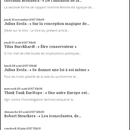
Giovanni Monastra : « De l'imitation de la...
La seconde forme de rapport homme-femme est typique de...
jeudi 16
novembre 2017
19h49
Julius Evola : « Sur la conception magique de...
[Note sur le titre : Le titre du présent article...
jeudi 31
août 2017
16h45
Titus Burckhardt : « Être conservateur »
Si l’on met de côté toutes les implications politiques...
lundi 28
août 2017
13h42
Julius Evola : « Se donner une loi à soi même »
Tous les traits positifs de la voie du surhomme se...
mercredi 23
août 2017
15h06
Think Tank EurHope : « Une autre Europe est...
Agir contre l’homologation technocratique et la...
dimanche 20
août 2017
12h00
Robert Steuckers : « Les iconoclastes, de...
vendredi 16
juin 2017
15h50