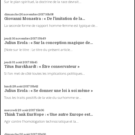
Sur le plan spirituel, la doctrine de la race devrait...
dimanche 26
novembre 2017
16h08
Giovanni Monastra : « De l'imitation de la...
La seconde forme de rapport homme-femme est typique de...
jeudi 16
novembre 2017
19h49
Julius Evola : « Sur la conception magique de...
[Note sur le titre : Le titre du présent article...
jeudi 31
août 2017
16h45
Titus Burckhardt : « Être conservateur »
Si l’on met de côté toutes les implications politiques...
lundi 28
août 2017
13h42
Julius Evola : « Se donner une loi à soi même »
Tous les traits positifs de la voie du surhomme se...
mercredi 23
août 2017
15h06
Think Tank EurHope : « Une autre Europe est...
Agir contre l’homologation technocratique et la...
dimanche 20
août 2017
12h00