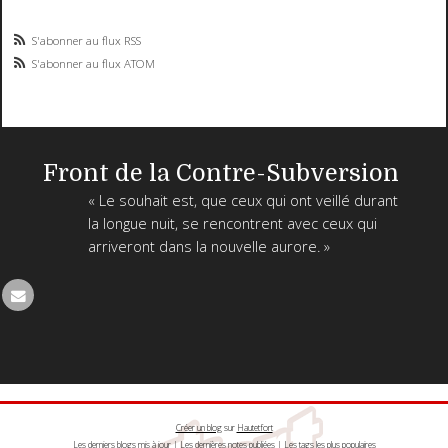
S'abonner au flux RSS
S'abonner au flux ATOM
Front de la Contre-Subversion
« Le souhait est, que ceux qui ont veillé durant
la longue nuit, se rencontrent avec ceux qui
arriveront dans la nouvelle aurore. »
Créer un blog
sur
Hautetfort
Les derniers blogs mis à jour
|
Les dernières notes publiées
|
Les tags les plus populaires