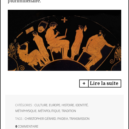
plurimillénaire.
Lire la suite
CATÉGORIES :
CULTURE
,
EUROPE
,
HISTOIRE
,
IDENTITÉ
,
MÉTAPHYSIQUE
,
MÉTAPOLITIQUE
,
TRADITION
TAGS :
CHRISTOPHER GÉRARD
,
PAIDEIA
,
TRANSMISSION
0
COMMENTAIRE