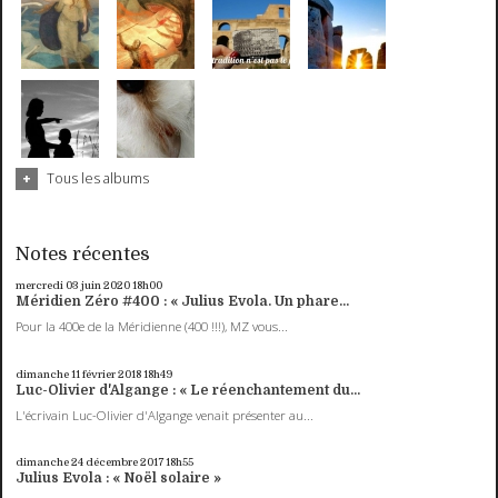
Tous les albums
Notes récentes
mercredi 03
juin 2020
18h00
Méridien Zéro #400 : « Julius Evola. Un phare...
Pour la 400e de la Méridienne (400 !!!), MZ vous...
dimanche 11
février 2018
18h49
Luc-Olivier d'Algange : « Le réenchantement du...
L'écrivain Luc-Olivier d'Algange venait présenter au...
dimanche 24
décembre 2017
18h55
Julius Evola : « Noël solaire »