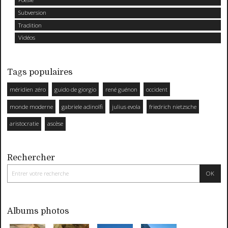
Subversion
Tradition
Vidéos
Tags populaires
méridien zéro
guido de giorgio
rené guénon
occident
monde moderne
gabriele adinolfi
julius evola
friedrich nietzsche
aristocratie
ascèse
Rechercher
Albums photos