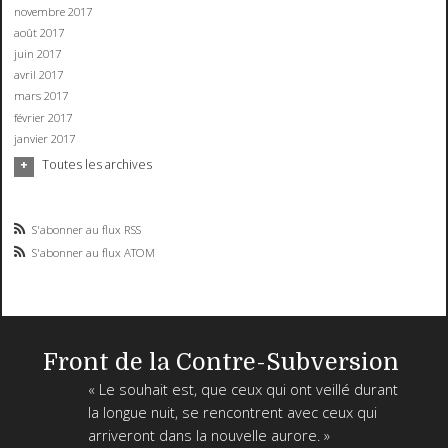
novembre 2017
août 2017
juin 2017
avril 2017
mars 2017
février 2017
janvier 2017
Toutes les archives
S'abonner au flux RSS
S'abonner au flux ATOM
Front de la Contre-Subversion
« Le souhait est, que ceux qui ont veillé durant
la longue nuit, se rencontrent avec ceux qui
arriveront dans la nouvelle aurore. »