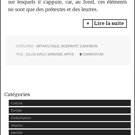
sur lesquels il s'appuie, car, au fond, ces éléments
ne sont que des prétextes et des leurres.
Lire la suite
CATÉGORIES :
MÉTAPOLITIQUE
,
MODERNITÉ
,
SUBVERSION
TAGS :
JULIUS EVOLA
,
MARXISME
,
MYTHE
0
COMMENTAIRE
Catégories
Culture
Europe
Globalisation
Histoire
Identité