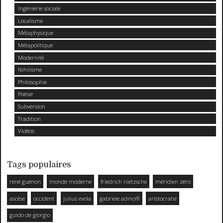
Ingénierie sociale
Localisme
Métaphysique
Métapolitique
Modernité
Nihilisme
Philosophie
Poésie
Subversion
Tradition
Vidéos
Tags populaires
rené guénon
monde moderne
friedrich nietzsche
méridien zéro
ascèse
occident
julius evola
gabriele adinolfi
aristocratie
guido de giorgio