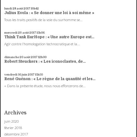
lundi 28
août 2017
13h42
Julius Evola : « Se donner une loi à soi même »
Tous les traits positifs de la voie du surhomme se...
mercredi 23
août 2017
15h06
Think Tank EurHope : « Une autre Europe est...
Agir contre l’homologation technocratique et la...
dimanche 20
août 2017
12h00
Robert Steuckers : « Les iconoclastes, de...
vendredi 16
juin 2017
15h50
René Guénon : « Le règne de la quantité et les...
« Dans la présente étude, nous nous efforcerons de...
Archives
juin 2020
février 2018
décembre 2017