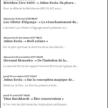
Méridien Zéro #400 : « Julius Evola. Un phare...
Pour la 400e de la Méridienne (400 !!!), MZ vous...
dimanche 11
février 2018
18h49
Luc-Olivier d'Algange : « Le réenchantement du...
L'écrivain Luc-Olivier d'Algange venait présenter au...
dimanche 24
décembre 2017
18h55
Julius Evola : « Noël solaire »
Sur le plan spirituel, la doctrine de la race devrait...
dimanche 26
novembre 2017
16h08
Giovanni Monastra : « De l'imitation de la...
La seconde forme de rapport homme-femme est typique de...
jeudi 16
novembre 2017
19h49
Julius Evola : « Sur la conception magique de...
[Note sur le titre : Le titre du présent article...
jeudi 31
août 2017
16h45
Titus Burckhardt : « Être conservateur »
Si l’on met de côté toutes les implications politiques...