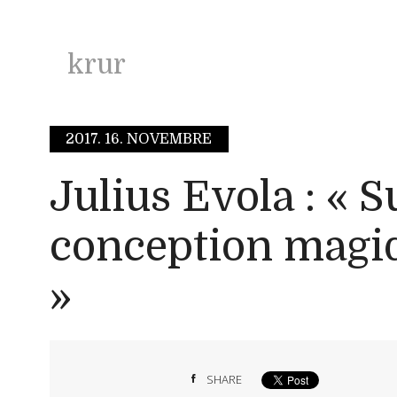
krur
2017.
16. NOVEMBRE
Julius Evola : « S
conception magiq
»
SHARE