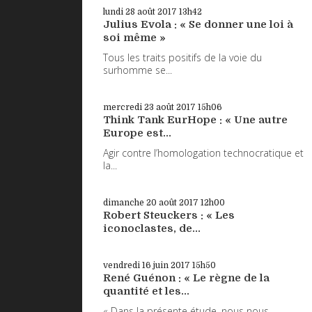
lundi 28
août 2017
13h42
Julius Evola : « Se donner une loi à
soi même »
Tous les traits positifs de la voie du
surhomme se...
mercredi 23
août 2017
15h06
Think Tank EurHope : « Une autre
Europe est...
Agir contre l’homologation technocratique et
la...
dimanche 20
août 2017
12h00
Robert Steuckers : « Les
iconoclastes, de...
vendredi 16
juin 2017
15h50
René Guénon : « Le règne de la
quantité et les...
« Dans la présente étude, nous nous