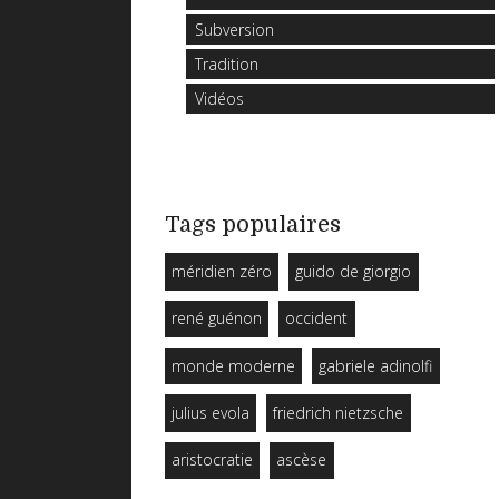
Subversion
Tradition
Vidéos
Tags populaires
méridien zéro
guido de giorgio
rené guénon
occident
monde moderne
gabriele adinolfi
julius evola
friedrich nietzsche
aristocratie
ascèse