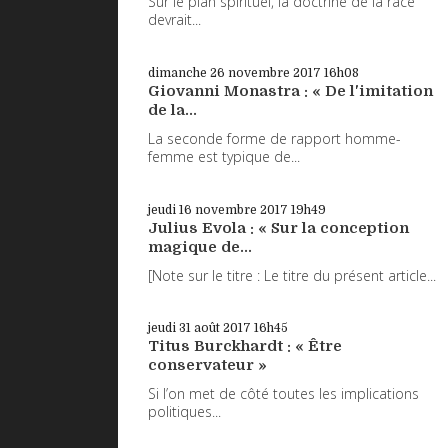
Sur le plan spirituel, la doctrine de la race
devrait...
dimanche 26
novembre 2017
16h08
Giovanni Monastra : « De l'imitation
de la...
La seconde forme de rapport homme-
femme est typique de...
jeudi 16
novembre 2017
19h49
Julius Evola : « Sur la conception
magique de...
[Note sur le titre : Le titre du présent article...
jeudi 31
août 2017
16h45
Titus Burckhardt : « Être
conservateur »
Si l’on met de côté toutes les implications
politiques...