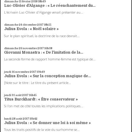
dimanche 11
février 2018
18h49
Luc-Olivier d'Algange : « Le réenchantement du...
L'écrivain Luc-Olivier d'Algange venait présenter au...
dimanche 24
décembre 2017
18h55
Julius Evola : « Noël solaire »
Sur le plan spirituel, la doctrine de la race devrait...
dimanche 26
novembre 2017
16h08
Giovanni Monastra : « De l'imitation de la...
La seconde forme de rapport homme-femme est typique de...
jeudi 16
novembre 2017
19h49
Julius Evola : « Sur la conception magique de...
[Note sur le titre : Le titre du présent article...
jeudi 31
août 2017
16h45
Titus Burckhardt : « Être conservateur »
Si l’on met de côté toutes les implications politiques...
lundi 28
août 2017
13h42
Julius Evola : « Se donner une loi à soi même »
Tous les traits positifs de la voie du surhomme se...