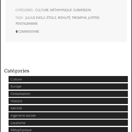
CATÉGORIES :
CULTURE
,
MÉTAPHYSIQUE
,
SUBVERSION
TAGS :
JULIUS EVOLA
,
ÉTOILE
,
ROYAUTÉ
,
TRIOMPHE
,
JUPITER
,
PENTAGRAMME
0
COMMENTAIRE
Catégories
Culture
Europe
Globalisation
Histoire
Identité
Ingénierie sociale
Localisme
Métaphysique