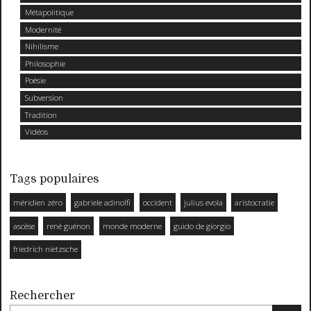
Métapolitique
Modernité
Nihilisme
Philosophie
Poésie
Subversion
Tradition
Vidéos
Tags populaires
méridien zéro
gabriele adinolfi
occident
julius evola
aristocratie
ascèse
rené guénon
monde moderne
guido de giorgio
friedrich nietzsche
Rechercher