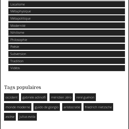
Localisme
Métaphysique
Métapolitique
Modernité
Nihilisme
Philosophie
Poésie
Subversion
Tradition
Vidéos
Tags populaires
occident
gabriele adinolfi
méridien zéro
rené guénon
monde moderne
guido de giorgio
aristocratie
friedrich nietzsche
ascèse
julius evola