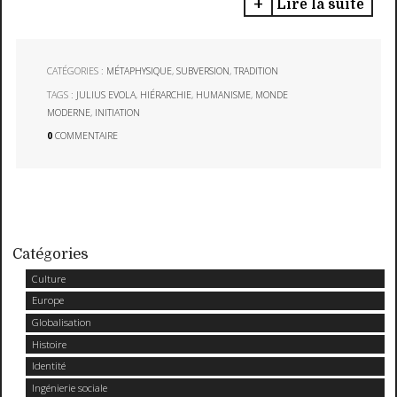
Lire la suite
CATÉGORIES :
MÉTAPHYSIQUE
,
SUBVERSION
,
TRADITION
TAGS :
JULIUS EVOLA
,
HIÉRARCHIE
,
HUMANISME
,
MONDE
MODERNE
,
INITIATION
0
COMMENTAIRE
Catégories
Culture
Europe
Globalisation
Histoire
Identité
Ingénierie sociale