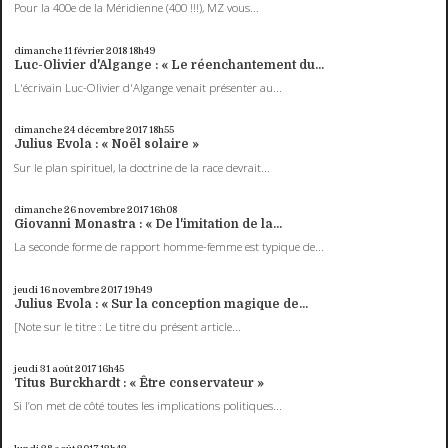
Pour la 400e de la Méridienne (400 !!!), MZ vous...
dimanche 11
février 2018
18h49
Luc-Olivier d'Algange : « Le réenchantement du...
L'écrivain Luc-Olivier d'Algange venait présenter au...
dimanche 24
décembre 2017
18h55
Julius Evola : « Noël solaire »
Sur le plan spirituel, la doctrine de la race devrait...
dimanche 26
novembre 2017
16h08
Giovanni Monastra : « De l'imitation de la...
La seconde forme de rapport homme-femme est typique de...
jeudi 16
novembre 2017
19h49
Julius Evola : « Sur la conception magique de...
[Note sur le titre : Le titre du présent article...
jeudi 31
août 2017
16h45
Titus Burckhardt : « Être conservateur »
Si l’on met de côté toutes les implications politiques...