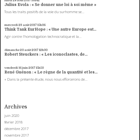
lundi 28
août 2017
13h42
Julius Evola : « Se donner une loi à soi même »
Tous les traits positifs de la voie du surhomme se...
mercredi 23
août 2017
15h06
Think Tank EurHope : « Une autre Europe est...
Agir contre l’homologation technocratique et la...
dimanche 20
août 2017
12h00
Robert Steuckers : « Les iconoclastes, de...
vendredi 16
juin 2017
15h50
René Guénon : « Le règne de la quantité et les...
« Dans la présente étude, nous nous efforcerons de...
Archives
juin 2020
février 2018
décembre 2017
novembre 2017