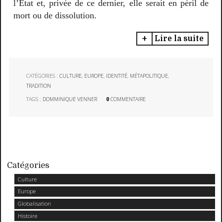
l’État et, privée de ce dernier, elle serait en péril de
mort ou de dissolution.
Lire la suite
CATÉGORIES :
CULTURE
,
EUROPE
,
IDENTITÉ
,
MÉTAPOLITIQUE
,
TRADITION
TAGS :
DOMMINIQUE VENNER
0
COMMENTAIRE
Catégories
Culture
Europe
Globalisation
Histoire