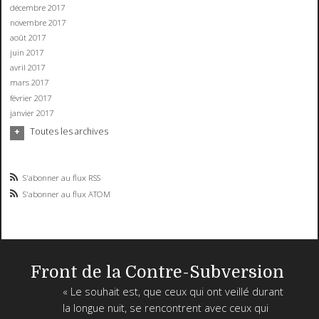
décembre 2017
novembre 2017
août 2017
juin 2017
avril 2017
mars 2017
février 2017
janvier 2017
Toutes les archives
S'abonner au flux RSS
S'abonner au flux ATOM
Front de la Contre-Subversion
« Le souhait est, que ceux qui ont veillé durant
la longue nuit, se rencontrent avec ceux qui