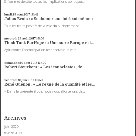
Si l’on met de côté toutes les implications politiques...
lundi 28
août 2017
13h42
Julius Evola : « Se donner une loi à soi même »
Tous les traits positifs de la voie du surhomme se...
mercredi 23
août 2017
15h06
Think Tank EurHope : « Une autre Europe est...
Agir contre l’homologation technocratique et la...
dimanche 20
août 2017
12h00
Robert Steuckers : « Les iconoclastes, de...
vendredi 16
juin 2017
15h50
René Guénon : « Le règne de la quantité et les...
« Dans la présente étude, nous nous efforcerons de...
Archives
juin 2020
février 2018