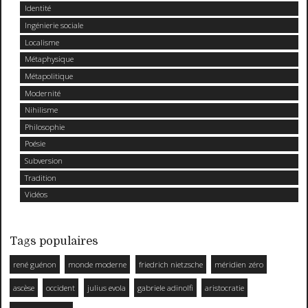
Identité
Ingénierie sociale
Localisme
Métaphysique
Métapolitique
Modernité
Nihilisme
Philosophie
Poésie
Subversion
Tradition
Vidéos
Tags populaires
rené guénon
monde moderne
friedrich nietzsche
méridien zéro
ascèse
occident
julius evola
gabriele adinolfi
aristocratie