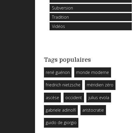
Subversion
Tradition
Vidéos
Tags populaires
rené guénon
monde moderne
friedrich nietzsche
méridien zéro
ascèse
occident
julius evola
gabriele adinolfi
aristocratie
guido de giorgio