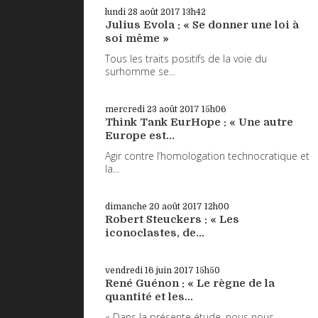
lundi 28
août 2017
13h42
Julius Evola : « Se donner une loi à
soi même »
Tous les traits positifs de la voie du
surhomme se...
mercredi 23
août 2017
15h06
Think Tank EurHope : « Une autre
Europe est...
Agir contre l’homologation technocratique et
la...
dimanche 20
août 2017
12h00
Robert Steuckers : « Les
iconoclastes, de...
vendredi 16
juin 2017
15h50
René Guénon : « Le règne de la
quantité et les...
« Dans la présente étude, nous nous