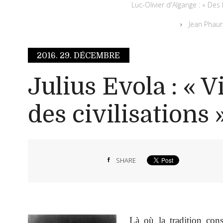
Luc-Olivier d'Algange : « Des
Jean Phaure
2016.
29. DÉCEMBRE
Julius Evola : « V
des civilisations 
SHARE
Là où la tradition cons