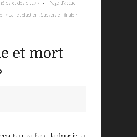
 héros et des dieux »
Page d'accueil
 : « La liquéfaction : Subversion finale »
ie et mort
»
erva toute sa force, la dynastie ou