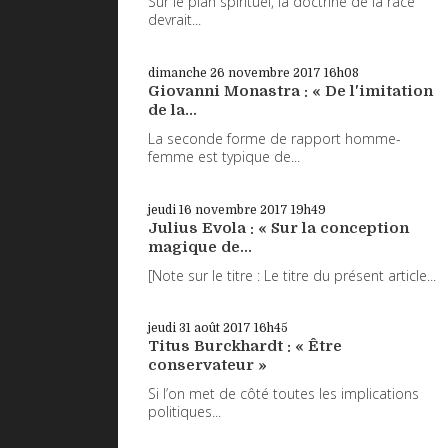
Sur le plan spirituel, la doctrine de la race
devrait...
dimanche 26
novembre 2017
16h08
Giovanni Monastra : « De l'imitation
de la...
La seconde forme de rapport homme-
femme est typique de...
jeudi 16
novembre 2017
19h49
Julius Evola : « Sur la conception
magique de...
[Note sur le titre : Le titre du présent article...
jeudi 31
août 2017
16h45
Titus Burckhardt : « Être
conservateur »
Si l’on met de côté toutes les implications
politiques...