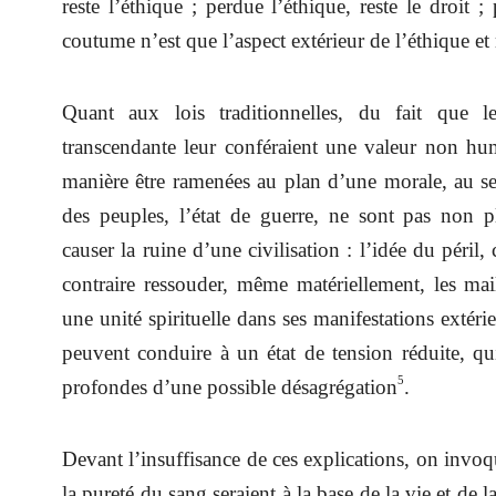
reste l’éthique ; perdue l’éthique, reste le droit 
coutume n’est que l’aspect extérieur de l’éthique e
Quant aux lois traditionnelles, du fait que leu
transcendante leur conféraient une valeur non hu
manière être ramenées au plan d’une morale, au s
des peuples, l’état de guerre, ne sont pas non 
causer la ruine d’une civilisation : l’idée du péri
contraire ressouder, même matériellement, les mail
une unité spirituelle dans ses manifestations extérie
peuvent conduire à un état de tension réduite, qui 
5
profondes d’une possible désagrégation
.
Devant l’insuffisance de ces explications, on invoque
la pureté du sang seraient à la base de la vie et de l