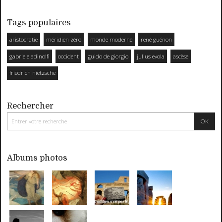
Tags populaires
aristocratie
méridien zéro
monde moderne
rené guénon
gabriele adinolfi
occident
guido de giorgio
julius evola
ascèse
friedrich nietzsche
Rechercher
Albums photos