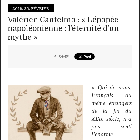
2016.
25. FÉVRIER
Valérien Cantelmo : « L’épopée
napoléonienne : l’éternité d’un
mythe »
SHARE
« Qui de nous,
Français ou
même étrangers
de la fin du
XIXe siècle, n’a
pas senti
l’énorme