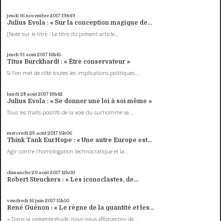
jeudi 16
novembre 2017
19h49
Julius Evola : « Sur la conception magique de...
[Note sur le titre : Le titre du présent article...
jeudi 31
août 2017
16h45
Titus Burckhardt : « Être conservateur »
Si l’on met de côté toutes les implications politiques...
lundi 28
août 2017
13h42
Julius Evola : « Se donner une loi à soi même »
Tous les traits positifs de la voie du surhomme se...
mercredi 23
août 2017
15h06
Think Tank EurHope : « Une autre Europe est...
Agir contre l’homologation technocratique et la...
dimanche 20
août 2017
12h00
Robert Steuckers : « Les iconoclastes, de...
vendredi 16
juin 2017
15h50
René Guénon : « Le règne de la quantité et les...
« Dans la présente étude, nous nous efforcerons de...