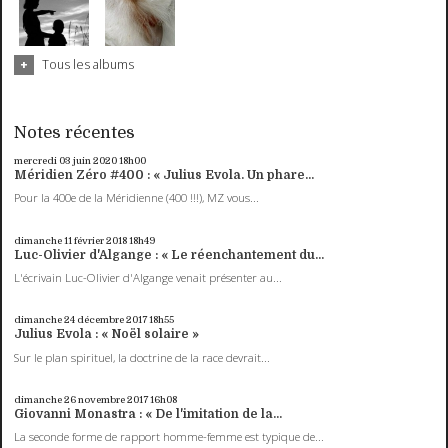
Tous les albums
Notes récentes
mercredi 03
juin 2020
18h00
Méridien Zéro #400 : « Julius Evola. Un phare...
Pour la 400e de la Méridienne (400 !!!), MZ vous...
dimanche 11
février 2018
18h49
Luc-Olivier d'Algange : « Le réenchantement du...
L'écrivain Luc-Olivier d'Algange venait présenter au...
dimanche 24
décembre 2017
18h55
Julius Evola : « Noël solaire »
Sur le plan spirituel, la doctrine de la race devrait...
dimanche 26
novembre 2017
16h08
Giovanni Monastra : « De l'imitation de la...
La seconde forme de rapport homme-femme est typique de...