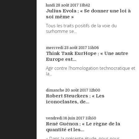
lundi 28
août 2017
13h42
Julius Evola : « Se donner une loi à
soi même »
Tous les traits positifs de la voie du
surhomme se...
mercredi 23
août 2017
15h06
Think Tank EurHope : « Une autre
Europe est...
Agir contre l’homologation technocratique et
la...
dimanche 20
août 2017
12h00
Robert Steuckers : « Les
iconoclastes, de...
vendredi 16
juin 2017
15h50
René Guénon : « Le règne de la
quantité et les...
« Dans la présente étude, nous nous