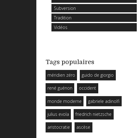
Subversion
Tradition
Vidéos
Tags populaires
méridien zéro
guido de giorgio
rené guénon
occident
monde moderne
gabriele adinolfi
julius evola
friedrich nietzsche
aristocratie
ascèse