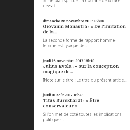
Sur le plan spirituel, la doctrine de la race
devrait...
dimanche 26
novembre 2017
16h08
Giovanni Monastra : « De l'imitation
de la...
La seconde forme de rapport homme-
femme est typique de...
jeudi 16
novembre 2017
19h49
Julius Evola : « Sur la conception
magique de...
[Note sur le titre : Le titre du présent article...
jeudi 31
août 2017
16h45
Titus Burckhardt : « Être
conservateur »
Si l’on met de côté toutes les implications
politiques...