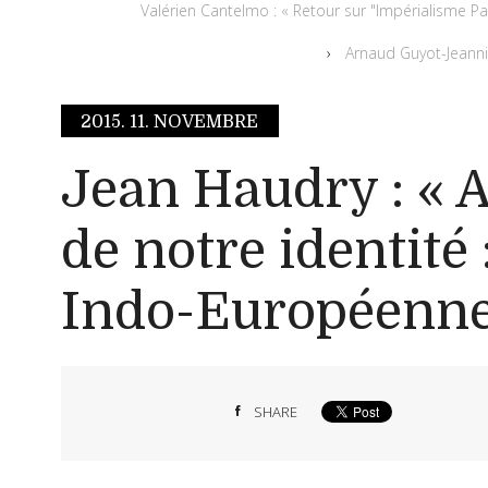
Valérien Cantelmo : « Retour sur "Impérialisme Paï
Arnaud Guyot-Jeannin 
2015.
11. NOVEMBRE
Jean Haudry : « 
de notre identité 
Indo-Européenne
SHARE