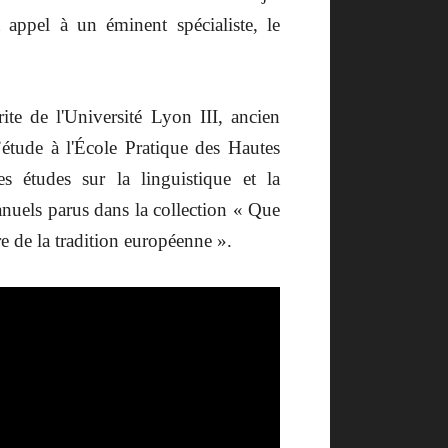
 appel à un éminent spécialiste, le
te de l'Université Lyon III, ancien
d’étude à l'École Pratique des Hautes
 études sur la linguistique et la
uels parus dans la collection « Que
re de la tradition européenne ».