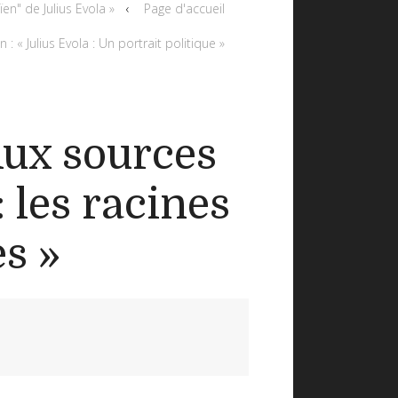
en" de Julius Evola »
Page d'accueil
: « Julius Evola : Un portrait politique »
Aux sources
: les racines
s »